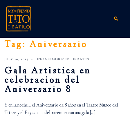
Skip
to
content
Search
Tag:
Aniversario
JULY 20, 2015
UNCATEGORIZED
,
UPDATES
Gala Artistica en
celebracion del
Aniversario 8
Y en la noche… el Aniversario de 8 años en el Teatro Museo del
Títere y el Payaso… celebraremos con una gala […]