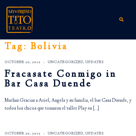
Skip
to
content
Search
Tag:
Bolivia
OCTOBER 20, 2012
UNCATEGORIZED
,
UPDATES
Fracasate Conmigo in
Bar Casa Duende
Muchas Gracias a Ariel, Angela y su familia, el bar Casa Duende, y
todos los chicos que tomaron el taller Play en […]
OCTOBER 20, 2012
UNCATEGORIZED
,
UPDATES