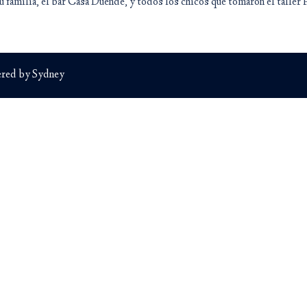
 familia, el bar Casa Duende, y todos los chicos que tomaron el taller 
red by
Sydney