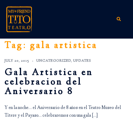
Skip
to
content
Search
Tag:
gala artistica
JULY 20, 2015
UNCATEGORIZED
,
UPDATES
Gala Artistica en
celebracion del
Aniversario 8
Y en la noche… el Aniversario de 8 años en el Teatro Museo del
Títere y el Payaso… celebraremos con una gala […]