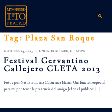
Skip
to
content
Search
Tag:
Plaza San Roque
OCTOBER 14, 2013
UNCATEGORIZED
,
UPDATES
Festival Cervantino
Callejero CLETA 2013
Fotos por Nati Sismo aka Cucurruca Maruk. Una funcion especial
para mi por tener la presencia del amigo Jef en el publico! […]